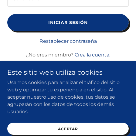
INICIAR SESIÓN
Restablecer contraseña
¿No eres miembro?
Crea la cuenta.
Este sitio web utiliza cookies
Usamos cookies para analizar el tráfico del sitio
web y optimizar tu experiencia en el sitio. Al
Copyright © 2026 MICRO-TEC - Todos los derechos
aceptar nuestro uso de cookies, tus datos se
reservados.
agruparán con los datos de todos los demás
Aviso de publicidad COFEPRIS 2409152002A00073
usuarios.
ACEPTAR