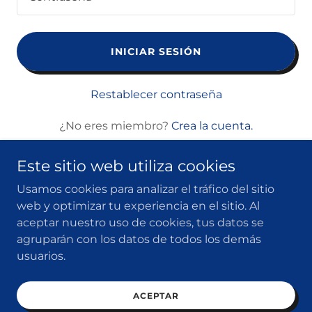
INICIAR SESIÓN
Restablecer contraseña
¿No eres miembro?
Crea la cuenta.
Este sitio web utiliza cookies
Usamos cookies para analizar el tráfico del sitio
web y optimizar tu experiencia en el sitio. Al
Copyright © 2026 MICRO-TEC - Todos los derechos
aceptar nuestro uso de cookies, tus datos se
reservados.
agruparán con los datos de todos los demás
Aviso de publicidad COFEPRIS 2409152002A00073
usuarios.
ACEPTAR